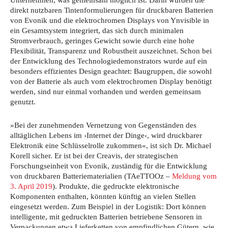
direkt nutzbaren Tintenformulierungen für druckbaren Batterien
von Evonik und die elektrochromen Displays von Ynvisible in
ein Gesamtsystem integriert, das sich durch minimalen
Stromverbrauch, geringes Gewicht sowie durch eine hohe
Flexibilität, Transparenz und Robustheit auszeichnet. Schon bei
der Entwicklung des Technologiedemonstrators wurde auf ein
besonders effizientes Design geachtet: Baugruppen, die sowohl
von der Batterie als auch vom elektrochromen Display benötigt
werden, sind nur einmal vorhanden und werden gemeinsam
genutzt.
»Bei der zunehmenden Vernetzung von Gegenständen des
alltäglichen Lebens im ›Internet der Dinge‹, wird druckbarer
Elektronik eine Schlüsselrolle zukommen«, ist sich Dr. Michael
Korell sicher. Er ist bei der Creavis, der strategischen
Forschungseinheit von Evonik, zuständig für die Entwicklung
von druckbaren Batteriematerialien (TAeTTOOz –
Meldung vom
3. April 2019
). Produkte, die gedruckte elektronische
Komponenten enthalten, könnten künftig an vielen Stellen
eingesetzt werden. Zum Beispiel in der Logistik: Dort können
intelligente, mit gedruckten Batterien betriebene Sensoren in
Verpackungen etwa Lieferketten von empfindlichen Gütern, wie