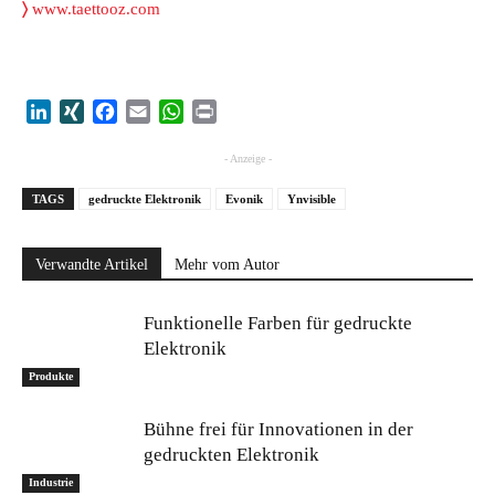
〉
www.taettooz.com
LinkedIn
XING
Facebook
Email
WhatsApp
Print
- Anzeige -
TAGS
gedruckte Elektronik
Evonik
Ynvisible
Verwandte Artikel
Mehr vom Autor
Funktionelle Farben für gedruckte
Elektronik
Produkte
Bühne frei für Innovationen in der
gedruckten Elektronik
Industrie