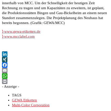
innerhalb von MCC. Um der Schnelligkeit der heutigen Zeit
Rechnung zu tragen und um Kapazitäten zu erweitern, ist geplant,
die Produktionsstätten Bingen und Gau-Bickelheim an einem neuen
Standort zusammenzulegen. Die Projektplanung des Neubaus hat
bereits begonnen. (Grafik: GEWA/MCC)
〉
www.gewa-etiketten.de
〉
www.mcclabel.com
LinkedIn
XING
Facebook
Email
WhatsApp
- Anzeige -
Print
TAGS
GEWA Etiketten
Multi-Color Corporation