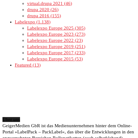
virtual.drupa 2021
46
drupa 2020
26
drupa 2016
155
Labelexpo
1.138
Labelexpo Europe 2025
305
Labelexpo Europe 2023
273
Labelexpo Europe 2022
23
Labelexpo Europe 2019
251
Labelexpo Europe 2017
233
Labelexpo Europe 2015
53
Featured
13
Über uns
GeigerMedien GbR ist das Medienunternehmen hinter dem Online-
Portal »LabelPack – PackLabel«, das über die Entwicklungen in den
engverzahnten Bereichen Rollenetiketten (auch selbstklebend),