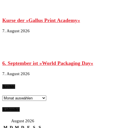
Kurse der »Gallus Print Academy«
7. August 2026
6. September ist »World Packaging Day«
7. August 2026
Archiv
Archiv
Kalender
August 2026
M
D
M
D
F
S
S