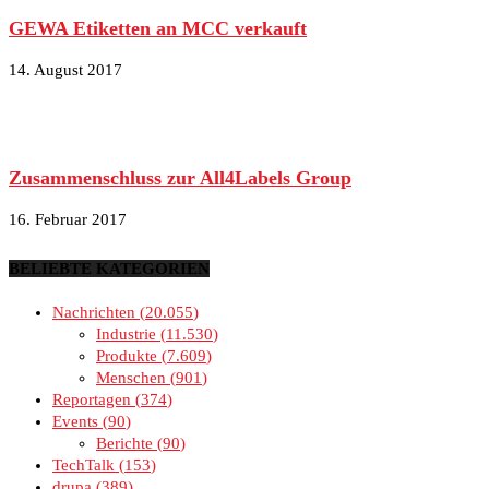
GEWA Etiketten an MCC verkauft
14. August 2017
Zusammenschluss zur All4Labels Group
16. Februar 2017
BELIEBTE KATEGORIEN
Nachrichten
20.055
Industrie
11.530
Produkte
7.609
Menschen
901
Reportagen
374
Events
90
Berichte
90
TechTalk
153
drupa
389