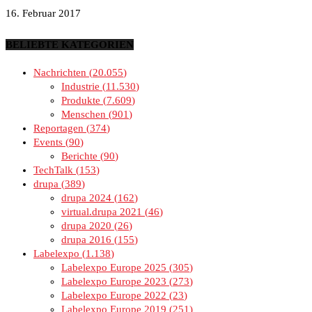
16. Februar 2017
BELIEBTE KATEGORIEN
Nachrichten
20.055
Industrie
11.530
Produkte
7.609
Menschen
901
Reportagen
374
Events
90
Berichte
90
TechTalk
153
drupa
389
drupa 2024
162
virtual.drupa 2021
46
drupa 2020
26
drupa 2016
155
Labelexpo
1.138
Labelexpo Europe 2025
305
Labelexpo Europe 2023
273
Labelexpo Europe 2022
23
Labelexpo Europe 2019
251