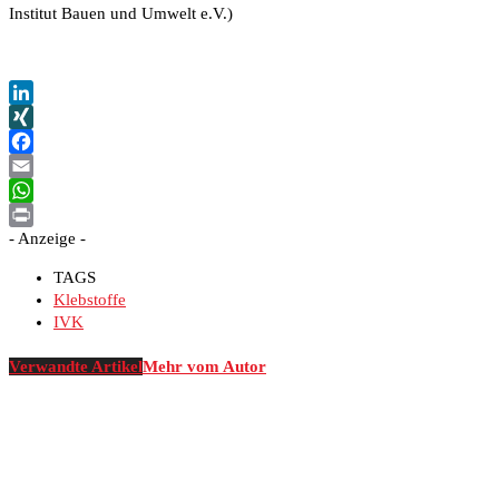
Institut Bauen und Umwelt e.V.)
LinkedIn
XING
Facebook
Email
WhatsApp
- Anzeige -
Print
TAGS
Klebstoffe
IVK
Verwandte Artikel
Mehr vom Autor