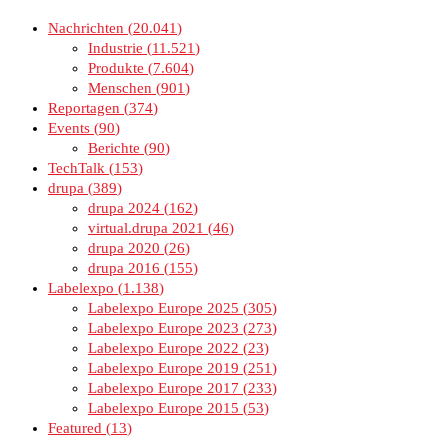
Nachrichten
20.041
Industrie
11.521
Produkte
7.604
Menschen
901
Reportagen
374
Events
90
Berichte
90
TechTalk
153
drupa
389
drupa 2024
162
virtual.drupa 2021
46
drupa 2020
26
drupa 2016
155
Labelexpo
1.138
Labelexpo Europe 2025
305
Labelexpo Europe 2023
273
Labelexpo Europe 2022
23
Labelexpo Europe 2019
251
Labelexpo Europe 2017
233
Labelexpo Europe 2015
53
Featured
13