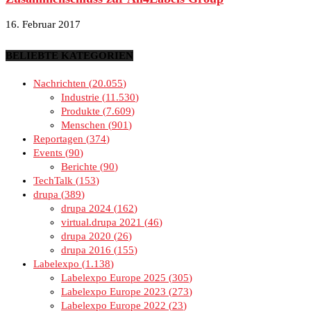
16. Februar 2017
BELIEBTE KATEGORIEN
Nachrichten
20.055
Industrie
11.530
Produkte
7.609
Menschen
901
Reportagen
374
Events
90
Berichte
90
TechTalk
153
drupa
389
drupa 2024
162
virtual.drupa 2021
46
drupa 2020
26
drupa 2016
155
Labelexpo
1.138
Labelexpo Europe 2025
305
Labelexpo Europe 2023
273
Labelexpo Europe 2022
23