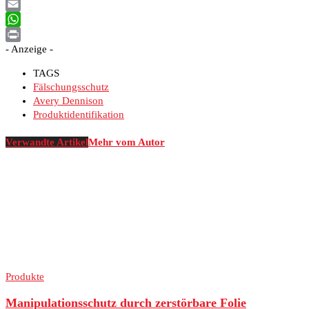
Facebook
Email
WhatsApp
- Anzeige -
Print
TAGS
Fälschungsschutz
Avery Dennison
Produktidentifikation
Verwandte Artikel
Mehr vom Autor
Produkte
Manipulationsschutz durch zerstörbare Folie