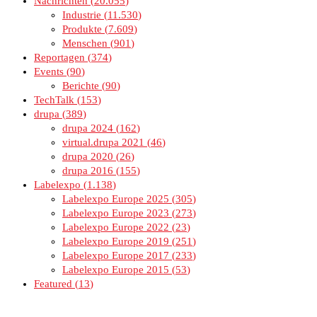
Nachrichten
20.055
Industrie
11.530
Produkte
7.609
Menschen
901
Reportagen
374
Events
90
Berichte
90
TechTalk
153
drupa
389
drupa 2024
162
virtual.drupa 2021
46
drupa 2020
26
drupa 2016
155
Labelexpo
1.138
Labelexpo Europe 2025
305
Labelexpo Europe 2023
273
Labelexpo Europe 2022
23
Labelexpo Europe 2019
251
Labelexpo Europe 2017
233
Labelexpo Europe 2015
53
Featured
13