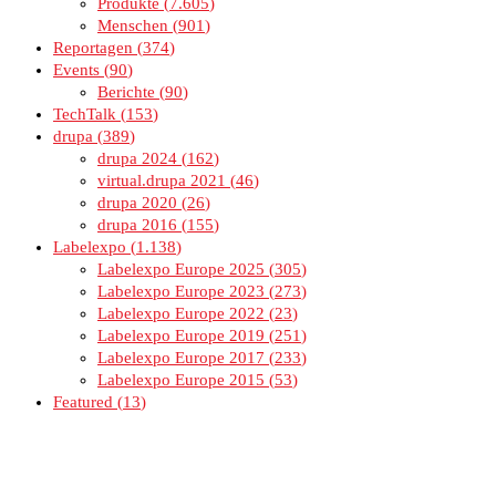
Produkte
7.605
Menschen
901
Reportagen
374
Events
90
Berichte
90
TechTalk
153
drupa
389
drupa 2024
162
virtual.drupa 2021
46
drupa 2020
26
drupa 2016
155
Labelexpo
1.138
Labelexpo Europe 2025
305
Labelexpo Europe 2023
273
Labelexpo Europe 2022
23
Labelexpo Europe 2019
251
Labelexpo Europe 2017
233
Labelexpo Europe 2015
53
Featured
13