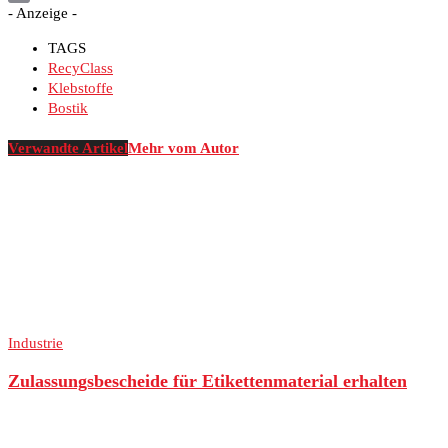
- Anzeige -
Print
TAGS
RecyClass
Klebstoffe
Bostik
Verwandte Artikel
Mehr vom Autor
Industrie
Zulassungsbescheide für Etikettenmaterial erhalten