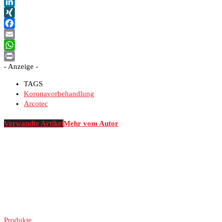
LinkedIn
XING
Facebook
Email
WhatsApp
- Anzeige -
Print
TAGS
Koronavorbehandlung
Arcotec
Verwandte Artikel
Mehr vom Autor
Produkte