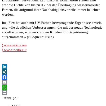
Druckfarben verwenden. Laut Esko erreichen diese Platten eine
erhöhte Dichte von bis zu 0,7 bei der Übertragung wasserbasierter
Farben, die aufgrund ihrer Nachhaltigkeitsvorteile immer beliebter
werden.
Inci.Flex hat auch mit UV-Farben hervorragende Ergebnisse erzielt,
und »die deutlichen Verbesserungen, die mit der neuen Technologie
erzielt wurden, wurden von den Kunden mit Begeisterung
aufgenommen.« (Bildquelle: Esko)
〉
www.esko.com
〉
www.inciflex.it
LinkedIn
XING
Facebook
Email
WhatsApp
- Anzeige -
Print