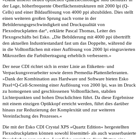
der Lage, höherfrequente Oberflächenstrukturen mit 2000 lpi (Q-
Cells) und einer Bildauflösung von 4000 ppi abzubilden. Dies stellt
einen weiteren großen Sprung nach vorne in der
Bebilderungsgeschwindigkeit und Druckqualität von
Flexodruckplatten dar“, erklärte Pascal Thomas, Leiter des
Flexogeschäfts bei Esko. „Die Bebilderung mit 4000 ppi übertrifft
den aktuellen Industriestandard fast um das Doppelte, während die
in die Volltonflächen mit einer Auflösung von 2000 lpi eingravierten
Mikrozellen die Farbübertragung erheblich verbessern.«
Der neue CDI richtet sich in erster Linie an Etiketten- und
Verpackungsverarbeiter sowie deren Premedia-Plattenlieferanten.
»Dank der Kombination aus Hardware und Software bieten Esko
Pixel+Q-Cell-Screening einer Auflösung von 2000 lpi, was im Druck
zu homogenen und geschlossenen Volltonflächen, stabilen
Lichterpunkten und hohen Druckdichten führt. Da diese Ergebnisse
mit einem einzigen Optikkopf erreicht werden, führt dies darüber
hinaus zur Reduzierung der Komplexität und zur weiteren
Vereinfachung des Prozesses.«
Die mit der Esko CDI Crystal XPS »Quartz Edition« hergestellten
Flexodruckplatten können sowohl lösemittel- als auch wasserbasierte