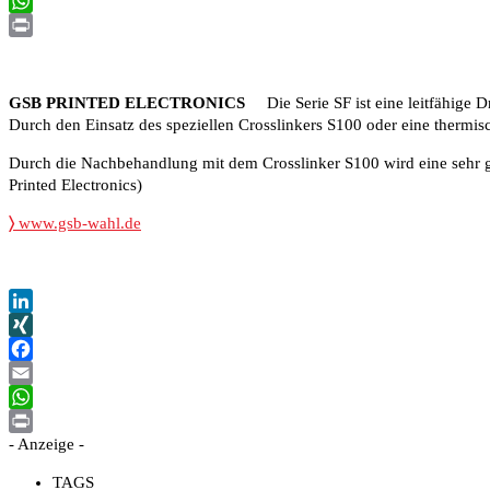
Email
WhatsApp
Print
GSB PRINTED ELECTRONICS
Die Serie SF ist eine leitfähige Dr
Durch den Einsatz des speziellen Crosslinkers S100 oder eine thermis
Durch die Nachbehandlung mit dem Crosslinker S100 wird eine sehr gu
Printed Electronics)
〉
www.gsb-wahl.de
LinkedIn
XING
Facebook
Email
WhatsApp
- Anzeige -
Print
TAGS