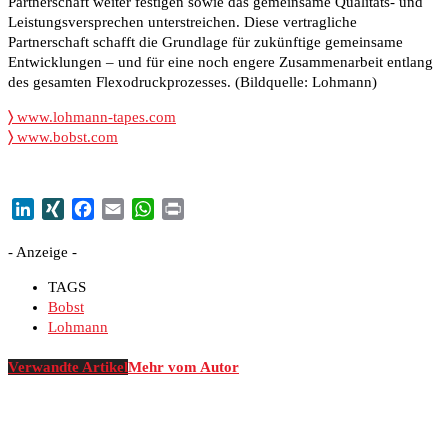
Partnerschaft weiter festigen sowie das gemeinsame Qualitäts- und
Leistungsversprechen unterstreichen. Diese vertragliche
Partnerschaft schafft die Grundlage für zukünftige gemeinsame
Entwicklungen – und für eine noch engere Zusammenarbeit entlang
des gesamten Flexodruckprozesses. (Bildquelle: Lohmann)
〉
www.lohmann-tapes.com
〉
www.bobst.com
LinkedIn
XING
Facebook
Email
WhatsApp
Print
- Anzeige -
TAGS
Bobst
Lohmann
Verwandte Artikel
Mehr vom Autor