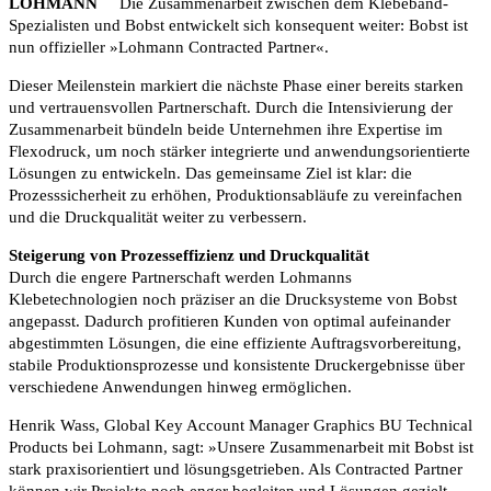
LOHMANN
Die Zusammenarbeit zwischen dem Klebeband-
Spezialisten und Bobst entwickelt sich konsequent weiter: Bobst ist
nun offizieller »Lohmann Contracted Partner«.
Dieser Meilenstein markiert die nächste Phase einer bereits starken
und vertrauensvollen Partnerschaft. Durch die Intensivierung der
Zusammenarbeit bündeln beide Unternehmen ihre Expertise im
Flexodruck, um noch stärker integrierte und anwendungsorientierte
Lösungen zu entwickeln. Das gemeinsame Ziel ist klar: die
Prozesssicherheit zu erhöhen, Produktionsabläufe zu vereinfachen
und die Druckqualität weiter zu verbessern.
Steigerung von Prozesseffizienz und Druckqualität
Durch die engere Partnerschaft werden Lohmanns
Klebetechnologien noch präziser an die Drucksysteme von Bobst
angepasst. Dadurch profitieren Kunden von optimal aufeinander
abgestimmten Lösungen, die eine effiziente Auftragsvorbereitung,
stabile Produktionsprozesse und konsistente Druckergebnisse über
verschiedene Anwendungen hinweg ermöglichen.
Henrik Wass, Global Key Account Manager Graphics BU Technical
Products bei Lohmann, sagt: »Unsere Zusammenarbeit mit Bobst ist
stark praxisorientiert und lösungsgetrieben. Als Contracted Partner