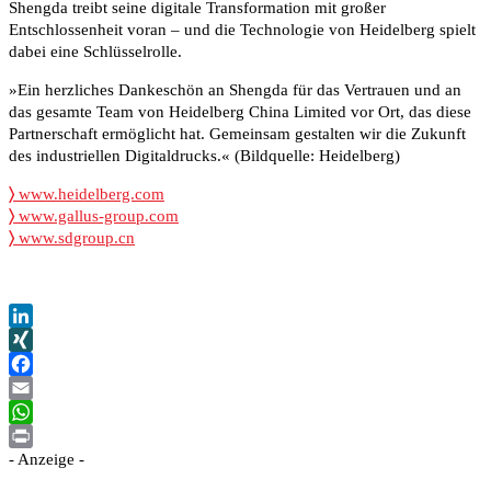
Shengda treibt seine digitale Transformation mit großer
Entschlossenheit voran – und die Technologie von Heidelberg spielt
dabei eine Schlüsselrolle.
»Ein herzliches Dankeschön an Shengda für das Vertrauen und an
das gesamte Team von Heidelberg China Limited vor Ort, das diese
Partnerschaft ermöglicht hat. Gemeinsam gestalten wir die Zukunft
des industriellen Digitaldrucks.« (Bildquelle: Heidelberg)
〉
www.heidelberg.com
〉
www.gallus-group.com
〉
www.sdgroup.cn
LinkedIn
XING
Facebook
Email
WhatsApp
- Anzeige -
Print