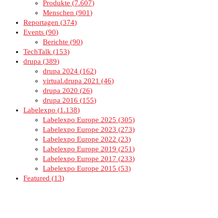
Produkte
7.607
Menschen
901
Reportagen
374
Events
90
Berichte
90
TechTalk
153
drupa
389
drupa 2024
162
virtual.drupa 2021
46
drupa 2020
26
drupa 2016
155
Labelexpo
1.138
Labelexpo Europe 2025
305
Labelexpo Europe 2023
273
Labelexpo Europe 2022
23
Labelexpo Europe 2019
251
Labelexpo Europe 2017
233
Labelexpo Europe 2015
53
Featured
13