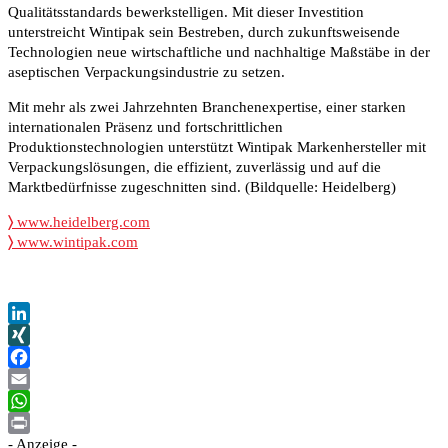
Qualitätsstandards bewerkstelligen. Mit dieser Investition
unterstreicht Wintipak sein Bestreben, durch zukunftsweisende
Technologien neue wirtschaftliche und nachhaltige Maßstäbe in der
aseptischen Verpackungsindustrie zu setzen.
Mit mehr als zwei Jahrzehnten Branchenexpertise, einer starken
internationalen Präsenz und fortschrittlichen
Produktionstechnologien unterstützt Wintipak Markenhersteller mit
Verpackungslösungen, die effizient, zuverlässig und auf die
Marktbedürfnisse zugeschnitten sind. (Bildquelle: Heidelberg)
〉
www.heidelberg.com
〉
www.wintipak.com
LinkedIn
XING
Facebook
Email
WhatsApp
- Anzeige -
Print