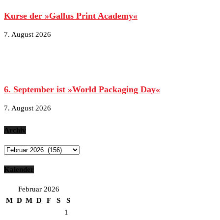
Kurse der »Gallus Print Academy«
7. August 2026
6. September ist »World Packaging Day«
7. August 2026
Archiv
Archiv
Kalender
Februar 2026
M
D
M
D
F
S
S
1