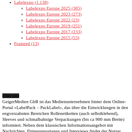
Labelexpo
1.138
Labelexpo Europe 2025
305
Labelexpo Europe 2023
273
Labelexpo Europe 2022
23
Labelexpo Europe 2019
251
Labelexpo Europe 2017
233
Labelexpo Europe 2015
53
Featured
13
Über uns
GeigerMedien GbR ist das Medienunternehmen hinter dem Online-
Portal »LabelPack – PackLabel«, das über die Entwicklungen in den
engverzahnten Bereichen Rollenetiketten (auch selbstklebend),
Sleeves und schmalbahnige Verpackungen (bis ca 900 mm Breite)
informiert. Neben dem klassischen Informationsangebot mit
Nachrichten, Firmenreportagen und Interviews findet der Nutzer