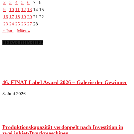
2
3
4
5
6
7
8
9
10
11
12
13
14
15
16
17
18
19
20
21
22
23
24
25
26
27
28
« Jan.
März »
REDAKTIONSTIPP
46. FINAT Label Award 2026 – Galerie der Gewinner
8. Juni 2026
Produktionskapazität verdoppelt nach Investition in
zwei inkjet-Druckmaschinen