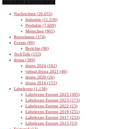
BELIEBTE KATEGORIEN
Nachrichten
20.055
Industrie
11.530
Produkte
7.609
Menschen
901
Reportagen
374
Events
90
Berichte
90
TechTalk
153
drupa
389
drupa 2024
162
virtual.drupa 2021
46
drupa 2020
26
drupa 2016
155
Labelexpo
1.138
Labelexpo Europe 2025
305
Labelexpo Europe 2023
273
Labelexpo Europe 2022
23
Labelexpo Europe 2019
251
Labelexpo Europe 2017
233
Labelexpo Europe 2015
53