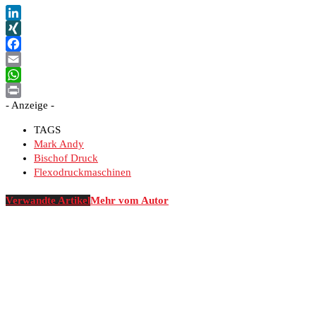
LinkedIn
XING
Facebook
Email
WhatsApp
- Anzeige -
Print
TAGS
Mark Andy
Bischof Druck
Flexodruckmaschinen
Verwandte Artikel
Mehr vom Autor