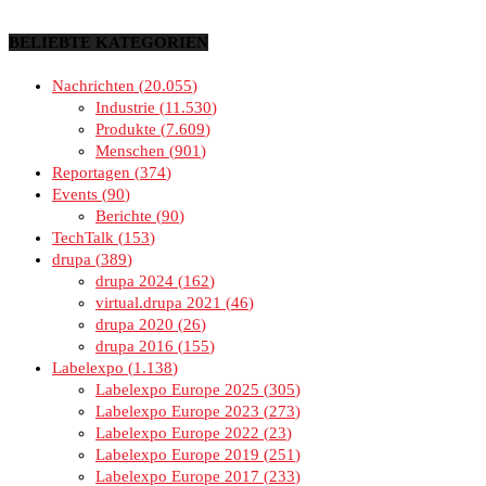
BELIEBTE KATEGORIEN
Nachrichten
20.055
Industrie
11.530
Produkte
7.609
Menschen
901
Reportagen
374
Events
90
Berichte
90
TechTalk
153
drupa
389
drupa 2024
162
virtual.drupa 2021
46
drupa 2020
26
drupa 2016
155
Labelexpo
1.138
Labelexpo Europe 2025
305
Labelexpo Europe 2023
273
Labelexpo Europe 2022
23
Labelexpo Europe 2019
251
Labelexpo Europe 2017
233