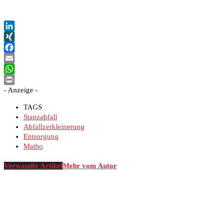
LinkedIn
XING
Facebook
Email
WhatsApp
- Anzeige -
Print
TAGS
Stanzabfall
Abfallzerkleinerung
Entsorgung
Matho
Verwandte Artikel
Mehr vom Autor