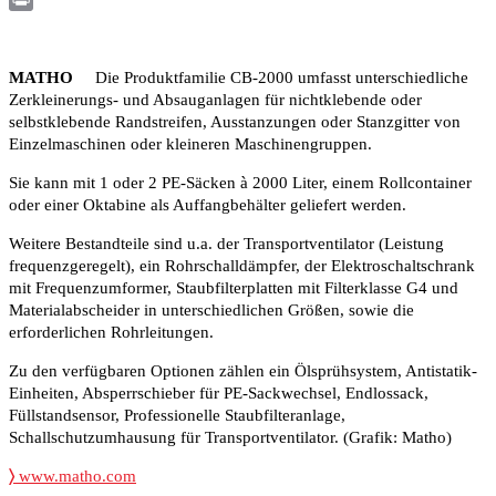
Print
MATHO
Die Produktfamilie CB-2000 umfasst unterschiedliche
Zerkleinerungs- und Absauganlagen für nichtklebende oder
selbstklebende Randstreifen, Ausstanzungen oder Stanzgitter von
Einzelmaschinen oder kleineren Maschinengruppen.
Sie kann mit 1 oder 2 PE-Säcken à 2000 Liter, einem Rollcontainer
oder einer Oktabine als Auffangbehälter geliefert werden.
Weitere Bestandteile sind u.a. der Transportventilator (Leistung
frequenzgeregelt), ein Rohrschalldämpfer, der Elektroschaltschrank
mit Frequenzumformer, Staubfilterplatten mit Filterklasse G4 und
Materialabscheider in unterschiedlichen Größen, sowie die
erforderlichen Rohrleitungen.
Zu den verfügbaren Optionen zählen ein Ölsprühsystem, Antistatik-
Einheiten, Absperrschieber für PE-Sackwechsel, Endlossack,
Füllstandsensor, Professionelle Staubfilteranlage,
Schallschutzumhausung für Transportventilator. (Grafik: Matho)
〉
www.matho.com