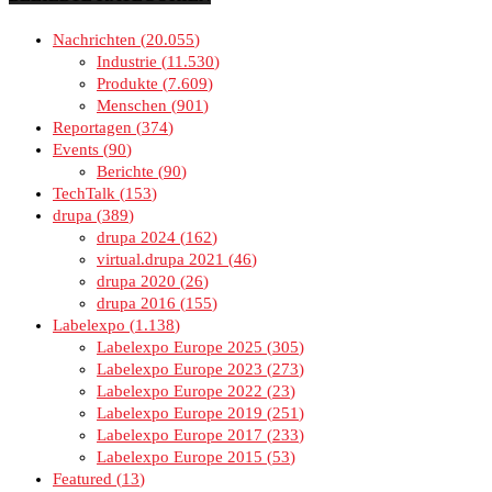
Nachrichten
20.055
Industrie
11.530
Produkte
7.609
Menschen
901
Reportagen
374
Events
90
Berichte
90
TechTalk
153
drupa
389
drupa 2024
162
virtual.drupa 2021
46
drupa 2020
26
drupa 2016
155
Labelexpo
1.138
Labelexpo Europe 2025
305
Labelexpo Europe 2023
273
Labelexpo Europe 2022
23
Labelexpo Europe 2019
251
Labelexpo Europe 2017
233
Labelexpo Europe 2015
53
Featured
13