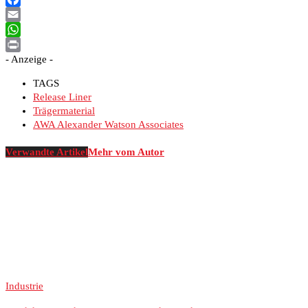
Facebook
Email
WhatsApp
- Anzeige -
Print
TAGS
Release Liner
Trägermaterial
AWA Alexander Watson Associates
Verwandte Artikel
Mehr vom Autor
Industrie