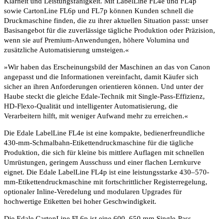
Klarheit und Leistungsfähigkeit. Mit LabelLine FL4e und FL4p
sowie CartonLine FL6p und FL7p können Kunden schnell die
Druckmaschine finden, die zu ihrer aktuellen Situation passt: unser
Basisangebot für die zuverlässige tägliche Produktion oder Präzision,
wenn sie auf Premium-Anwendungen, höhere Volumina und
zusätzliche Automatisierung umsteigen.«
»Wir haben das Erscheinungsbild der Maschinen an das von Canon
angepasst und die Informationen vereinfacht, damit Käufer sich
sicher an ihren Anforderungen orientieren können. Und unter der
Haube steckt die gleiche Edale-Technik mit Single-Pass-Effizienz,
HD-Flexo-Qualität und intelligenter Automatisierung, die
Verarbeitern hilft, mit weniger Aufwand mehr zu erreichen.«
Die Edale LabelLine FL4e ist eine kompakte, bedienerfreundliche
430-mm-Schmalbahn-Etikettendruckmaschine für die tägliche
Produktion, die sich für kleine bis mittlere Auflagen mit schnellen
Umrüstungen, geringem Ausschuss und einer flachen Lernkurve
eignet. Die Edale LabelLine FL4p ist eine leistungsstarke 430–570-
mm-Etikettendruckmaschine mit fortschrittlicher Registerregelung,
optionaler Inline-Veredelung und modularen Upgrades für
hochwertige Etiketten bei hoher Geschwindigkeit.
Die Edale CartonLine FL6p ist eine 600–650 mm Single-Pass-