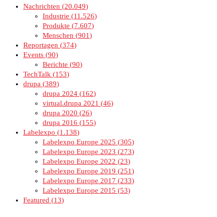
Nachrichten
20.049
Industrie
11.526
Produkte
7.607
Menschen
901
Reportagen
374
Events
90
Berichte
90
TechTalk
153
drupa
389
drupa 2024
162
virtual.drupa 2021
46
drupa 2020
26
drupa 2016
155
Labelexpo
1.138
Labelexpo Europe 2025
305
Labelexpo Europe 2023
273
Labelexpo Europe 2022
23
Labelexpo Europe 2019
251
Labelexpo Europe 2017
233
Labelexpo Europe 2015
53
Featured
13