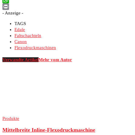
Email
WhatsApp
- Anzeige -
Print
TAGS
Edale
Faltschachteln
Canon
Flexodruckmaschinen
Verwandte Artikel
Mehr vom Autor
Produkte
Mittelbreite Inline-Flexodruckmaschine