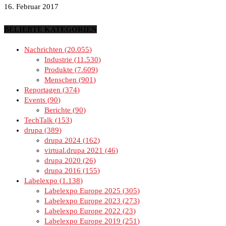
16. Februar 2017
BELIEBTE KATEGORIEN
Nachrichten
20.055
Industrie
11.530
Produkte
7.609
Menschen
901
Reportagen
374
Events
90
Berichte
90
TechTalk
153
drupa
389
drupa 2024
162
virtual.drupa 2021
46
drupa 2020
26
drupa 2016
155
Labelexpo
1.138
Labelexpo Europe 2025
305
Labelexpo Europe 2023
273
Labelexpo Europe 2022
23
Labelexpo Europe 2019
251