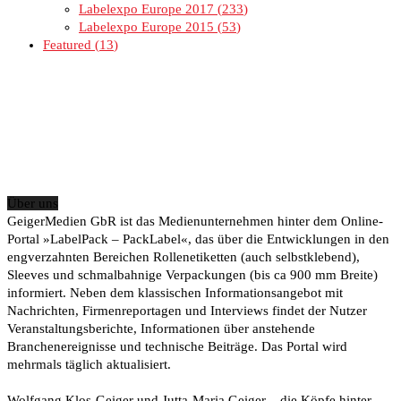
Labelexpo Europe 2017
233
Labelexpo Europe 2015
53
Featured
13
Über uns
GeigerMedien GbR ist das Medienunternehmen hinter dem Online-
Portal »LabelPack – PackLabel«, das über die Entwicklungen in den
engverzahnten Bereichen Rollenetiketten (auch selbstklebend),
Sleeves und schmalbahnige Verpackungen (bis ca 900 mm Breite)
informiert. Neben dem klassischen Informationsangebot mit
Nachrichten, Firmenreportagen und Interviews findet der Nutzer
Veranstaltungsberichte, Informationen über anstehende
Branchenereignisse und technische Beiträge. Das Portal wird
mehrmals täglich aktualisiert.
Wolfgang Klos-Geiger und Jutta-Maria Geiger – die Köpfe hinter