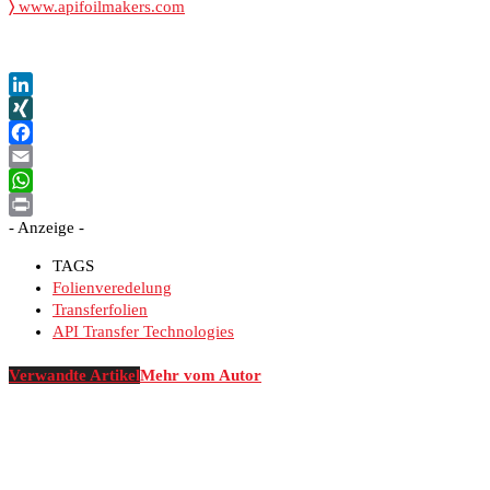
〉
www.apifoilmakers.com
LinkedIn
XING
Facebook
Email
WhatsApp
- Anzeige -
Print
TAGS
Folienveredelung
Transferfolien
API Transfer Technologies
Verwandte Artikel
Mehr vom Autor