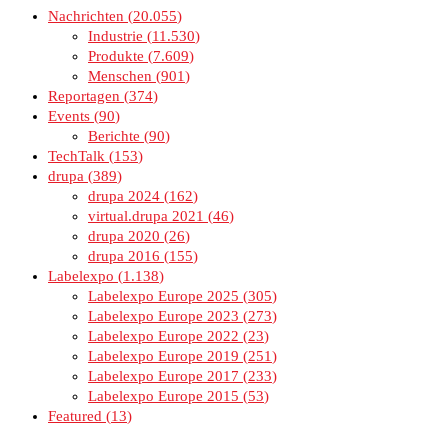
Nachrichten
20.055
Industrie
11.530
Produkte
7.609
Menschen
901
Reportagen
374
Events
90
Berichte
90
TechTalk
153
drupa
389
drupa 2024
162
virtual.drupa 2021
46
drupa 2020
26
drupa 2016
155
Labelexpo
1.138
Labelexpo Europe 2025
305
Labelexpo Europe 2023
273
Labelexpo Europe 2022
23
Labelexpo Europe 2019
251
Labelexpo Europe 2017
233
Labelexpo Europe 2015
53
Featured
13