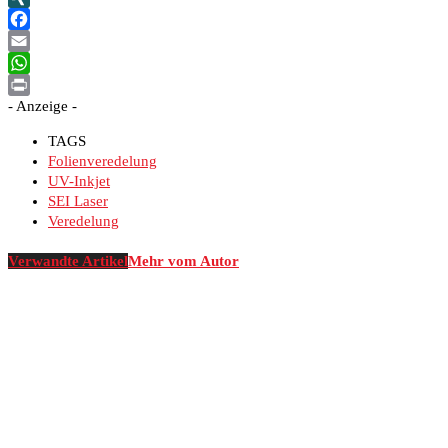
XING
Facebook
Email
WhatsApp
- Anzeige -
Print
TAGS
Folienveredelung
UV-Inkjet
SEI Laser
Veredelung
Verwandte Artikel
Mehr vom Autor