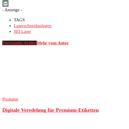
WhatsApp
- Anzeige -
Print
TAGS
Laserschneidanlagen
SEI Laser
Verwandte Artikel
Mehr vom Autor
Produkte
Digitale Veredelung für Premium-Etiketten