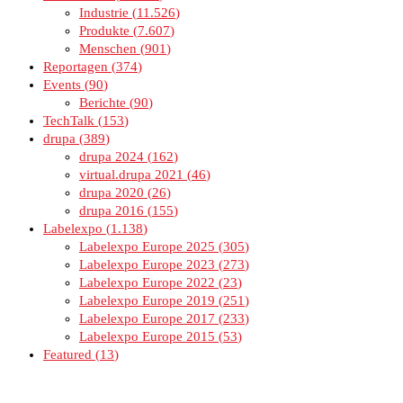
Industrie
11.526
Produkte
7.607
Menschen
901
Reportagen
374
Events
90
Berichte
90
TechTalk
153
drupa
389
drupa 2024
162
virtual.drupa 2021
46
drupa 2020
26
drupa 2016
155
Labelexpo
1.138
Labelexpo Europe 2025
305
Labelexpo Europe 2023
273
Labelexpo Europe 2022
23
Labelexpo Europe 2019
251
Labelexpo Europe 2017
233
Labelexpo Europe 2015
53
Featured
13