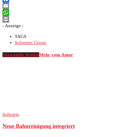
Facebook
Email
WhatsApp
- Anzeige -
Print
TAGS
Schreiner Group
Verwandte Artikel
Mehr vom Autor
Industrie
Neue Bahnreinigung integriert