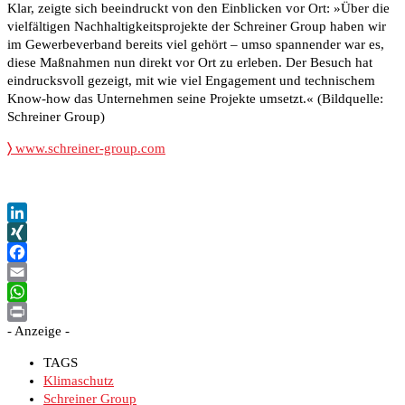
Klar, zeigte sich beeindruckt von den Einblicken vor Ort: »Über die
vielfältigen Nachhaltigkeitsprojekte der Schreiner Group haben wir
im Gewerbeverband bereits viel gehört – umso spannender war es,
diese Maßnahmen nun direkt vor Ort zu erleben. Der Besuch hat
eindrucksvoll gezeigt, mit wie viel Engagement und technischem
Know-how das Unternehmen seine Projekte umsetzt.« (Bildquelle:
Schreiner Group)
〉
www.schreiner-group.com
LinkedIn
XING
Facebook
Email
WhatsApp
- Anzeige -
Print
TAGS
Klimaschutz
Schreiner Group