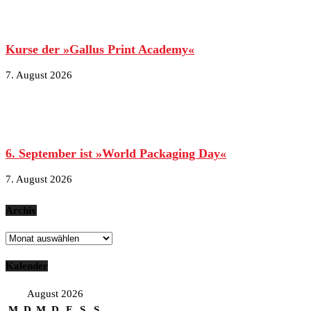
Kurse der »Gallus Print Academy«
7. August 2026
6. September ist »World Packaging Day«
7. August 2026
Archiv
Archiv
Kalender
August 2026
M
D
M
D
F
S
S