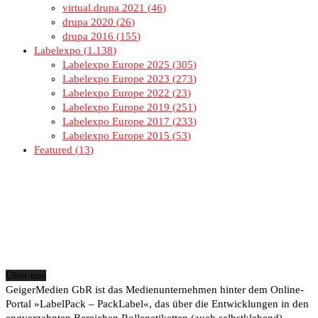
virtual.drupa 2021
46
drupa 2020
26
drupa 2016
155
Labelexpo
1.138
Labelexpo Europe 2025
305
Labelexpo Europe 2023
273
Labelexpo Europe 2022
23
Labelexpo Europe 2019
251
Labelexpo Europe 2017
233
Labelexpo Europe 2015
53
Featured
13
Über uns
GeigerMedien GbR ist das Medienunternehmen hinter dem Online-
Portal »LabelPack – PackLabel«, das über die Entwicklungen in den
engverzahnten Bereichen Rollenetiketten (auch selbstklebend),