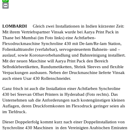
WhatsApp
Print
LOMBARDI
Gleich zwei Installationen in Indien kürzester Zeit:
Mit ihrem Vertriebspartner Vinsak wurde bei Aarya Print Pack in
Thane bei Mumbai (im Foto links) eine Achtfarben-
Flexodruckmaschine Synchroline 430 mit De-lam/Re-lam Station,
Folienkalttransfer (verfahrbar), servogesteuertem Bahnein- und –
auslauf, sowie Koronavorbehandlung und Bahnreinigung installiert.
Mit der neuen Maschine will Aarya Print Pack den Bereich
Selbstklebeetiketten, Rundumetiketten, Shrink Sleeves und flexible
Verpackungen ausbauen. Neben der Druckmaschine lieferte Vinsak
auch einen Usar 430 Rollenschneider.
Ganz frisch ist auch die Installation einer Achtfarben Synchroline
430 bei Sreevan Offset Printers in Hyderabad (Foto rechts). Das
Unternehmen sah die Anforderungen nach kostengünstigen kleinen
Auflagen, deren Druckformkosten im Flexodruck geringer seien als
im Tiefdruck.
Dieser Doppelerfolg kommt kurz nach einer Doppelinstallation von
Synchroline 430 Maschinen in den Vereinigten Arabischen Emiraten