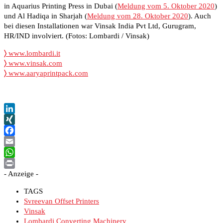
in Aquarius Printing Press in Dubai (
Meldung vom 5. Oktober 2020
)
und Al Hadiqa in Sharjah (
Meldung vom 28. Oktober 2020
). Auch
bei diesen Installationen war Vinsak India Pvt Ltd, Gurugram,
HR/IND involviert. (Fotos: Lombardi / Vinsak)
〉
www.lombardi.it
〉
www.vinsak.com
〉
www.aaryaprintpack.com
LinkedIn
XING
Facebook
Email
WhatsApp
- Anzeige -
Print
TAGS
Svreevan Offset Printers
Vinsak
Lombardi Converting Machinery