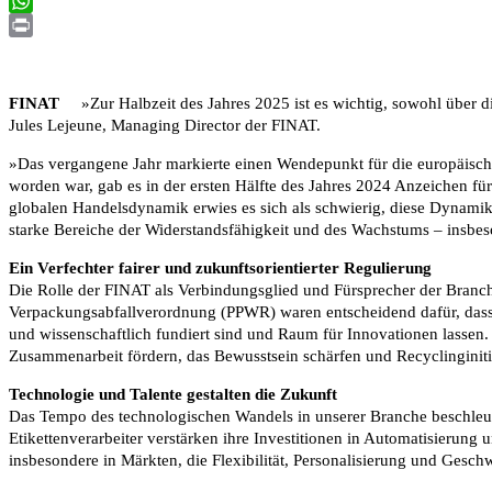
Email
WhatsApp
Print
FINAT
»Zur Halbzeit des Jahres 2025 ist es wichtig, sowohl über die
Jules Lejeune, Managing Director der FINAT.
»Das vergangene Jahr markierte einen Wendepunkt für die europäische 
worden war, gab es in der ersten Hälfte des Jahres 2024 Anzeichen fü
globalen Handelsdynamik erwies es sich als schwierig, diese Dynamik 
starke Bereiche der Widerstandsfähigkeit und des Wachstums – insb
Ein Verfechter fairer und zukunftsorientierter Regulierung
Die Rolle der FINAT als Verbindungsglied und Fürsprecher der Bran
Verpackungsabfallverordnung (PPWR) waren entscheidend dafür, dass 
und wissenschaftlich fundiert sind und Raum für Innovationen lassen
Zusammenarbeit fördern, das Bewusstsein schärfen und Recyclinginitia
Technologie und Talente gestalten die Zukunft
Das Tempo des technologischen Wandels in unserer Branche beschleuni
Etikettenverarbeiter verstärken ihre Investitionen in Automatisierun
insbesondere in Märkten, die Flexibilität, Personalisierung und Gesch