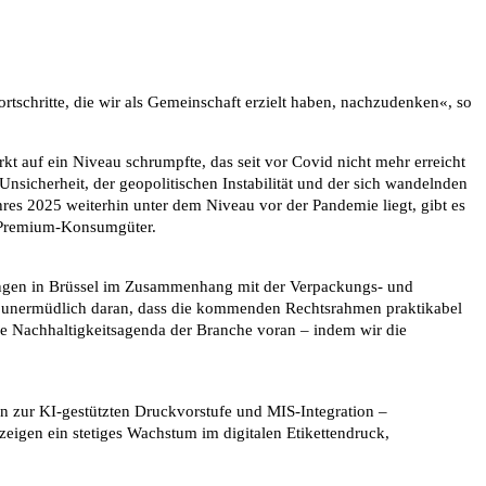
rtschritte, die wir als Gemeinschaft erzielt haben, nachzudenken«, so
t auf ein Niveau schrumpfte, das seit vor Covid nicht mehr erreicht
sicherheit, der geopolitischen Instabilität und der sich wandelnden
res 2025 weiterhin unter dem Niveau vor der Pandemie liegt, gibt es
d Premium-Konsumgüter.
hungen in Brüssel im Zusammenhang mit der Verpackungs- und
en unermüdlich daran, dass die kommenden Rechtsrahmen praktikabel
ie Nachhaltigkeitsagenda der Branche voran – indem wir die
n zur KI-gestützten Druckvorstufe und MIS-Integration –
eigen ein stetiges Wachstum im digitalen Etikettendruck,