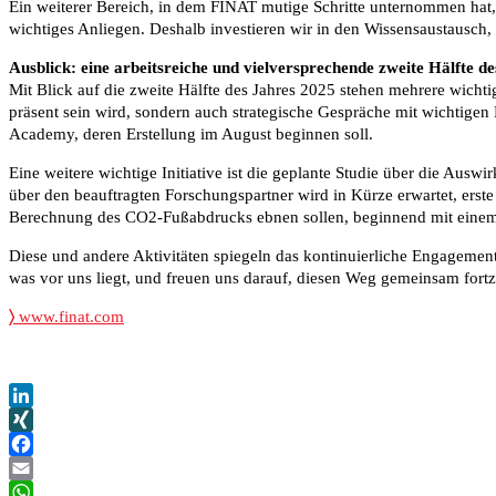
Ein weiterer Bereich, in dem FINAT mutige Schritte unternommen hat,
wichtiges Anliegen. Deshalb investieren wir in den Wissensaustausch
Ausblick: eine arbeitsreiche und vielversprechende zweite Hälfte d
Mit Blick auf die zweite Hälfte des Jahres 2025 stehen mehrere wichti
präsent sein wird, sondern auch strategische Gespräche mit wichtige
Academy, deren Erstellung im August beginnen soll.
Eine weitere wichtige Initiative ist die geplante Studie über die A
über den beauftragten Forschungspartner wird in Kürze erwartet, erste
Berechnung des CO2-Fußabdrucks ebnen sollen, beginnend mit einem se
Diese und andere Aktivitäten spiegeln das kontinuierliche Engagement 
was vor uns liegt, und freuen uns darauf, diesen Weg gemeinsam fort
〉
www.finat.com
LinkedIn
XING
Facebook
Email