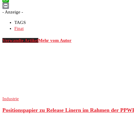
WhatsApp
- Anzeige -
Print
TAGS
Finat
Verwandte Artikel
Mehr vom Autor
Industrie
Positionspapier zu Release Linern im Rahmen der PPW