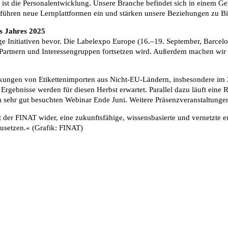
 ist die Personalentwicklung. Unsere Branche befindet sich in einem G
, führen neue Lernplattformen ein und stärken unsere Beziehungen zu B
es Jahres 2025
ge Initiativen bevor. Die Labelexpo Europe (16.–19. September, Barcelo
n Partnern und Interessengruppen fortsetzen wird. Außerdem machen wir
uswirkungen von Etikettenimporten aus Nicht-EU-Ländern, insbesondere
 Ergebnisse werden für diesen Herbst erwartet. Parallel dazu läuft eine
hr gut besuchten Webinar Ende Juni. Weitere Präsenzveranstaltungen s
der FINAT wider, eine zukunftsfähige, wissensbasierte und vernetzte eur
zusetzen.« (Grafik: FINAT)