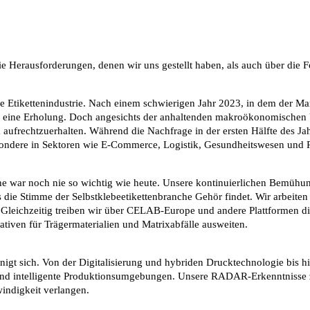
 Herausforderungen, denen wir uns gestellt haben, als auch über die Fo
Etikettenindustrie. Nach einem schwierigen Jahr 2023, in dem der Mark
r eine Erholung. Doch angesichts der anhaltenden makroökonomischen Un
aufrechtzuerhalten. Während die Nachfrage in der ersten Hälfte des Jah
esondere in Sektoren wie E-Commerce, Logistik, Gesundheitswesen un
che war noch nie so wichtig wie heute. Unsere kontinuierlichen Bemü
die Stimme der Selbstklebeetikettenbranche Gehör findet. Wir arbeit
. Gleichzeitig treiben wir über CELAB-Europe und andere Plattformen d
tiven für Trägermaterialien und Matrixabfälle ausweiten.
gt sich. Von der Digitalisierung und hybriden Drucktechnologie bis hi
g und intelligente Produktionsumgebungen. Unsere RADAR-Erkenntnisse z
windigkeit verlangen.