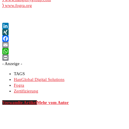
〉
www.fogra.org
LinkedIn
XING
Facebook
Email
WhatsApp
- Anzeige -
Print
TAGS
HanGlobal Digital Solutions
Fogra
Zertifizierung
Verwandte Artikel
Mehr vom Autor