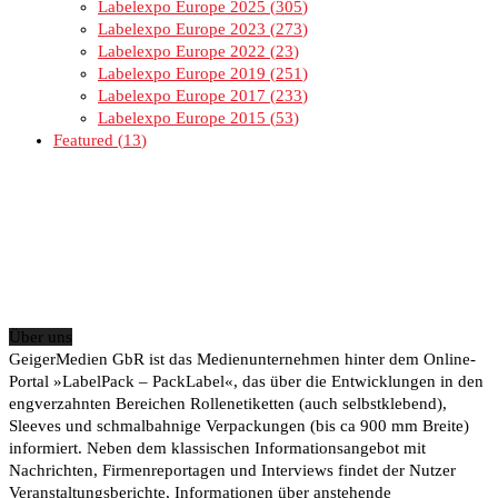
Labelexpo Europe 2025
305
Labelexpo Europe 2023
273
Labelexpo Europe 2022
23
Labelexpo Europe 2019
251
Labelexpo Europe 2017
233
Labelexpo Europe 2015
53
Featured
13
Über uns
GeigerMedien GbR ist das Medienunternehmen hinter dem Online-
Portal »LabelPack – PackLabel«, das über die Entwicklungen in den
engverzahnten Bereichen Rollenetiketten (auch selbstklebend),
Sleeves und schmalbahnige Verpackungen (bis ca 900 mm Breite)
informiert. Neben dem klassischen Informationsangebot mit
Nachrichten, Firmenreportagen und Interviews findet der Nutzer
Veranstaltungsberichte, Informationen über anstehende