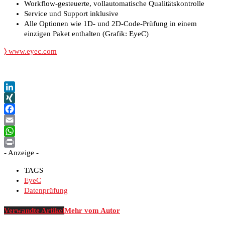
Workflow-gesteuerte, vollautomatische Qualitätskontrolle
Service und Support inklusive
Alle Optionen wie 1D- und 2D-Code-Prüfung in einem
einzigen Paket enthalten (Grafik: EyeC)
〉
www.eyec.com
LinkedIn
XING
Facebook
Email
WhatsApp
- Anzeige -
Print
TAGS
EyeC
Datenprüfung
Verwandte Artikel
Mehr vom Autor