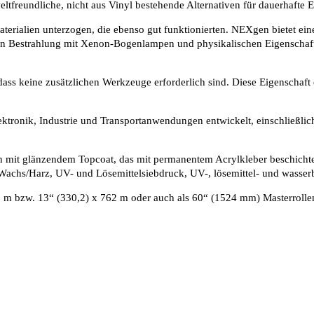
reundliche, nicht aus Vinyl bestehende Alternativen für dauerhafte 
materialien unterzogen, die ebenso gut funktionierten. NEXgen bietet ei
n Bestrahlung mit Xenon-Bogenlampen und physikalischen Eigenschafte
ass keine zusätzlichen Werkzeuge erforderlich sind. Diese Eigenschaft 
tronik, Industrie und Transportanwendungen entwickelt, einschließlich 
 mit glänzendem Topcoat, das mit permanentem Acrylkleber beschichtet
 Wachs/Harz, UV- und Lösemittelsiebdruck, UV-, lösemittel- und wasse
 m bzw. 13“ (330,2) x 762 m oder auch als 60“ (1524 mm) Masterrollen 