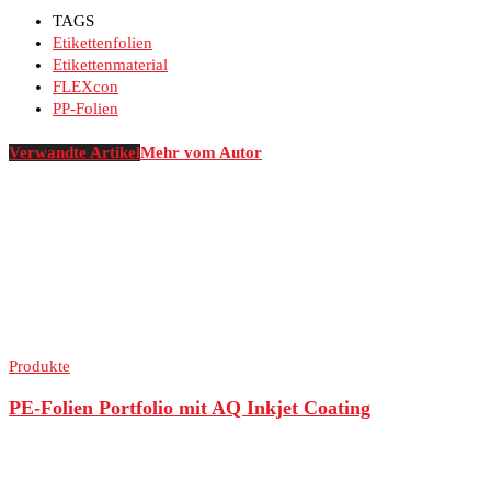
TAGS
Etikettenfolien
Etikettenmaterial
FLEXcon
PP-Folien
Verwandte Artikel
Mehr vom Autor
Produkte
PE-Folien Portfolio mit AQ Inkjet Coating