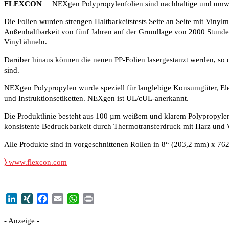
FLEXCON
NEXgen Polypropylenfolien sind nachhaltige und umweltf
Die Folien wurden strengen Haltbarkeitstests Seite an Seite mit Vinyl
Außenhaltbarkeit von fünf Jahren auf der Grundlage von 2000 Stunde
Vinyl ähneln.
Darüber hinaus können die neuen PP-Folien lasergestanzt werden, so d
sind.
NEXgen Polypropylen wurde speziell für langlebige Konsumgüter, Elek
und Instruktionsetiketten. NEXgen ist UL/cUL-anerkannt.
Die Produktlinie besteht aus 100 µm weißem und klarem Polypropylen
konsistente Bedruckbarkeit durch Thermotransferdruck mit Harz und
Alle Produkte sind in vorgeschnittenen Rollen in 8“ (203,2 mm) x 762
〉
www.flexcon.com
LinkedIn
XING
Facebook
Email
WhatsApp
Print
- Anzeige -