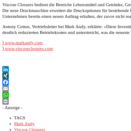
Viscose Closures bedient die Bereiche Lebensmittel und Getränke, G
Die neue Druckmaschine erweitert die Druckoptionen für bestehende 
Unternehmen bereits einen neuen Auftrag erhalten, der zuvor nicht real
Antony Cotton, Vertriebsleiter bei Mark Andy, erklärte: »Diese Inves
deutlich reduzierten Betriebskosten und unterstreicht, was die neuest
〉
www.markandy.com
〉
www.viscoseclosures.com
LinkedIn
XING
Facebook
Email
WhatsApp
- Anzeige -
Print
TAGS
Mark Andy
Viscose Closures