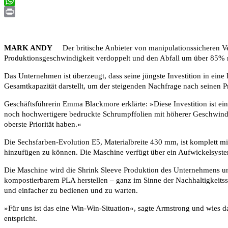
Email
WhatsApp
Print
MARK ANDY
Der britische Anbieter von manipulationssicheren Ver
Produktionsgeschwindigkeit verdoppelt und den Abfall um über 85% r
Das Unternehmen ist überzeugt, dass seine jüngste Investition in ein
Gesamtkapazität darstellt, um der steigenden Nachfrage nach seinen 
Geschäftsführerin Emma Blackmore erklärte: »Diese Investition ist e
noch hochwertigere bedruckte Schrumpffolien mit höherer Geschwindig
oberste Priorität haben.«
Die Sechsfarben-Evolution E5, Materialbreite 430 mm, ist komplett m
hinzufügen zu können. Die Maschine verfügt über ein Aufwickelsystem
Die Maschine wird die Shrink Sleeve Produktion des Unternehmens unt
kompostierbarem PLA herstellen – ganz im Sinne der Nachhaltigkeitsst
und einfacher zu bedienen und zu warten.
»Für uns ist das eine Win-Win-Situation«, sagte Armstrong und wies 
entspricht.