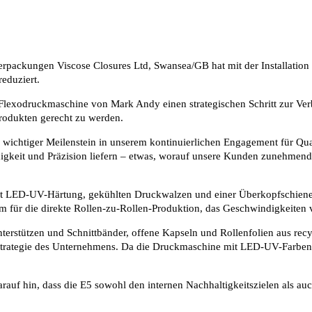
packungen Viscose Closures Ltd, Swansea/GB hat mit der Installation e
eduziert.
e Flexodruckmaschine von Mark Andy einen strategischen Schritt zur Ver
Produkten gerecht zu werden.
in wichtiger Meilenstein in unserem kontinuierlichen Engagement für 
keit und Präzision liefern – etwas, worauf unsere Kunden zunehmend We
it LED-UV-Härtung, gekühlten Druckwalzen und einer Überkopfschiene a
 für die direkte Rollen-zu-Rollen-Produktion, das Geschwindigkeiten 
erstützen und Schnittbänder, offene Kapseln und Rollenfolien aus rec
rategie des Unternehmens. Da die Druckmaschine mit LED-UV-Farben statt 
darauf hin, dass die E5 sowohl den internen Nachhaltigkeitszielen al