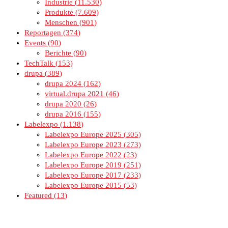
Industrie
11.530
Produkte
7.609
Menschen
901
Reportagen
374
Events
90
Berichte
90
TechTalk
153
drupa
389
drupa 2024
162
virtual.drupa 2021
46
drupa 2020
26
drupa 2016
155
Labelexpo
1.138
Labelexpo Europe 2025
305
Labelexpo Europe 2023
273
Labelexpo Europe 2022
23
Labelexpo Europe 2019
251
Labelexpo Europe 2017
233
Labelexpo Europe 2015
53
Featured
13