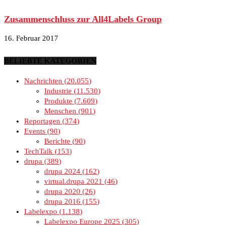
Zusammenschluss zur All4Labels Group
16. Februar 2017
BELIEBTE KATEGORIEN
Nachrichten
20.055
Industrie
11.530
Produkte
7.609
Menschen
901
Reportagen
374
Events
90
Berichte
90
TechTalk
153
drupa
389
drupa 2024
162
virtual.drupa 2021
46
drupa 2020
26
drupa 2016
155
Labelexpo
1.138
Labelexpo Europe 2025
305