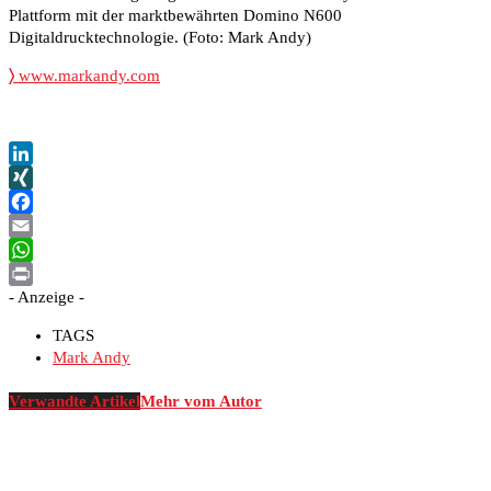
Plattform mit der marktbewährten Domino N600
Digitaldrucktechnologie. (Foto: Mark Andy)
〉
www.markandy.com
LinkedIn
XING
Facebook
Email
WhatsApp
- Anzeige -
Print
TAGS
Mark Andy
Verwandte Artikel
Mehr vom Autor