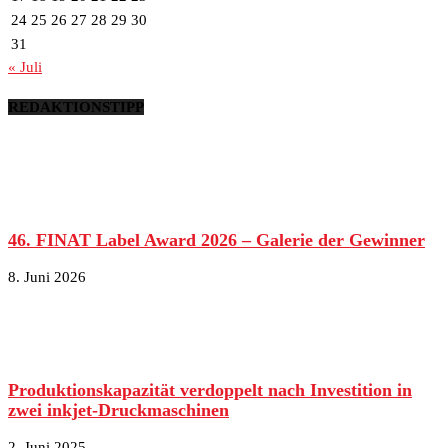
24
25
26
27
28
29
30
31
« Juli
REDAKTIONSTIPP
46. FINAT Label Award 2026 – Galerie der Gewinner
8. Juni 2026
Produktionskapazität verdoppelt nach Investition in
zwei inkjet-Druckmaschinen
2. Juni 2025