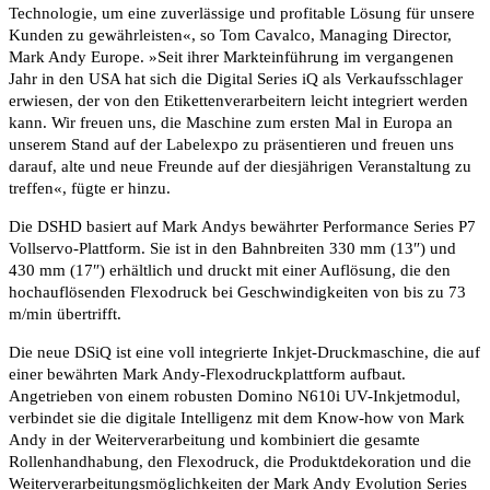
Technologie, um eine zuverlässige und profitable Lösung für unsere
Kunden zu gewährleisten«, so Tom Cavalco, Managing Director,
Mark Andy Europe. »Seit ihrer Markteinführung im vergangenen
Jahr in den USA hat sich die Digital Series iQ als Verkaufsschlager
erwiesen, der von den Etikettenverarbeitern leicht integriert werden
kann. Wir freuen uns, die Maschine zum ersten Mal in Europa an
unserem Stand auf der Labelexpo zu präsentieren und freuen uns
darauf, alte und neue Freunde auf der diesjährigen Veranstaltung zu
treffen«, fügte er hinzu.
Die DSHD basiert auf Mark Andys bewährter Performance Series P7
Vollservo-Plattform. Sie ist in den Bahnbreiten 330 mm (13″) und
430 mm (17″) erhältlich und druckt mit einer Auflösung, die den
hochauflösenden Flexodruck bei Geschwindigkeiten von bis zu 73
m/min übertrifft.
Die neue DSiQ ist eine voll integrierte Inkjet-Druckmaschine, die auf
einer bewährten Mark Andy-Flexodruckplattform aufbaut.
Angetrieben von einem robusten Domino N610i UV-Inkjetmodul,
verbindet sie die digitale Intelligenz mit dem Know-how von Mark
Andy in der Weiterverarbeitung und kombiniert die gesamte
Rollenhandhabung, den Flexodruck, die Produktdekoration und die
Weiterverarbeitungsmöglichkeiten der Mark Andy Evolution Series