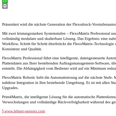
Email
WhatsApp
Print
Präsentiert wird die nächste Generation der Flexodruck-Vorstufenautom
Mit zwei leistungsstarken Systemstufen – FlexoMatrix Professional un
vollständig modulare und skalierbare Lösung. Das Ergebnis: eine nahtl
Workflow. Schritt für Schritt überbrückt die FlexoMatrix-Technologie
Konsistenz und Qualität.
FlexoMatrix Professional führt eine intelligente, datengesteuerte Au
Plattendaten aus Ihrer bestehenden Auftragsmanagement-Software, übe
entsteht. Die Abhängigkeit vom Bediener wird auf ein Minimum reduz
FlexoMatrix Robotic hebt die Automatisierung auf die nächste Stufe. 
nahtlose Integration in Ihre bestehende Umgebung. Es ist mit allen 
Upgrades.
Print4Matrix, die intelligente Lösung für die automatische Plattenken
Verwechslungen und vollständige Rückverfolgbarkeit während des ge
〉
www.lehner-sensors.com