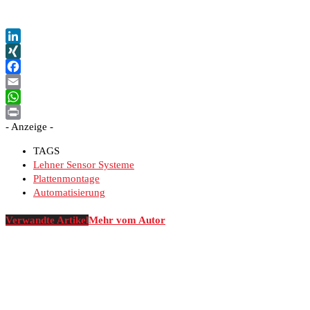
LinkedIn
XING
Facebook
Email
WhatsApp
- Anzeige -
Print
TAGS
Lehner Sensor Systeme
Plattenmontage
Automatisierung
Verwandte Artikel
Mehr vom Autor