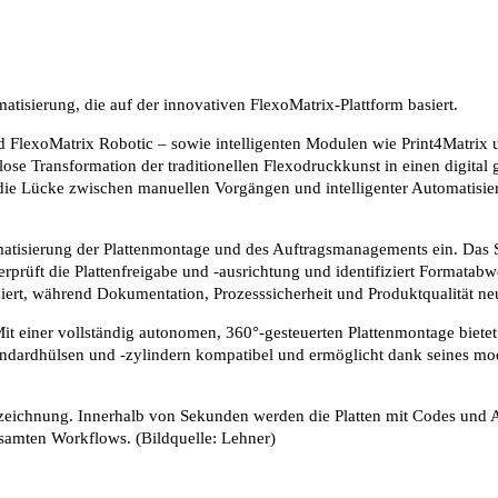
atisierung, die auf der innovativen FlexoMatrix-Plattform basiert.
d FlexoMatrix Robotic – sowie intelligenten Modulen wie Print4Matrix 
ose Transformation der traditionellen Flexodruckkunst in einen digital g
 die Lücke zwischen manuellen Vorgängen und intelligenter Automatisie
tomatisierung der Plattenmontage und des Auftragsmanagements ein. Das S
rprüft die Plattenfreigabe und -ausrichtung und identifiziert Formata
iert, während Dokumentation, Prozesssicherheit und Produktqualität ne
Mit einer vollständig autonomen, 360°-gesteuerten Plattenmontage bietet
Standardhülsen und -zylindern kompatibel und ermöglicht dank seines 
nzeichnung. Innerhalb von Sekunden werden die Platten mit Codes und Auf
samten Workflows. (Bildquelle: Lehner)