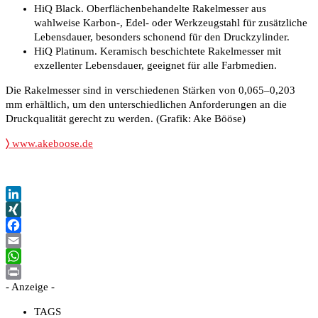
HiQ Black. Oberflächenbehandelte Rakelmesser aus
wahlweise Karbon-, Edel- oder Werkzeugstahl für zusätzliche
Lebensdauer, besonders schonend für den Druckzylinder.
HiQ Platinum. Keramisch beschichtete Rakelmesser mit
exzellenter Lebensdauer, geeignet für alle Farbmedien.
Die Rakelmesser sind in verschiedenen Stärken von 0,065–0,203
mm erhältlich, um den unterschiedlichen Anforderungen an die
Druckqualität gerecht zu werden. (Grafik: Ake Bööse)
〉
www.akeboose.de
LinkedIn
XING
Facebook
Email
WhatsApp
- Anzeige -
Print
TAGS