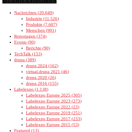
BELIEBTE KATEGORIEN
Nachrichten
20.049
Industrie
11.526
Produkte
7.607
Menschen
901
Reportagen
374
Events
90
Berichte
90
TechTalk
153
drupa
389
drupa 2024
162
virtual.drupa 2021
46
drupa 2020
26
drupa 2016
155
Labelexpo
1.138
Labelexpo Europe 2025
305
Labelexpo Europe 2023
273
Labelexpo Europe 2022
23
Labelexpo Europe 2019
251
Labelexpo Europe 2017
233
Labelexpo Europe 2015
53
Featured
13