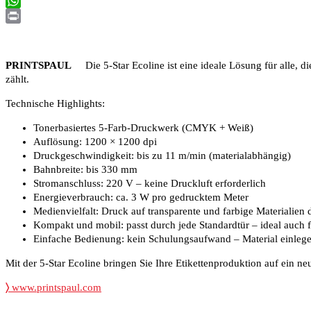
Email
WhatsApp
Print
P
RINTSPAUL
Die 5-Star Ecoline ist eine ideale Lösung für alle, di
zählt.
Technische Highlights:
Tonerbasiertes 5-Farb-Druckwerk (CMYK + Weiß)
Auflösung: 1200 × 1200 dpi
Druckgeschwindigkeit: bis zu 11 m/min (materialabhängig)
Bahnbreite: bis 330 mm
Stromanschluss: 220 V – keine Druckluft erforderlich
Energieverbrauch: ca. 3 W pro gedrucktem Meter
Medienvielfalt: Druck auf transparente und farbige Materialien
Kompakt und mobil: passt durch jede Standardtür – ideal auch 
Einfache Bedienung: kein Schulungsaufwand – Material einlege
Mit der 5-Star Ecoline bringen Sie Ihre Etikettenproduktion auf ein neue
〉
www.printspaul.com