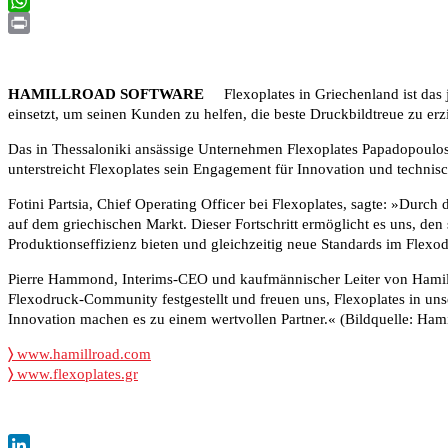
Email
WhatsApp
Print
HAMILLROAD SOFTWARE
Flexoplates in Griechenland ist das j
einsetzt, um seinen Kunden zu helfen, die beste Druckbildtreue zu erz
Das in Thessaloniki ansässige Unternehmen Flexoplates Papadopoulos 
unterstreicht Flexoplates sein Engagement für Innovation und technis
Fotini Partsia, Chief Operating Officer bei Flexoplates, sagte: »Durc
auf dem griechischen Markt. Dieser Fortschritt ermöglicht es uns, de
Produktionseffizienz bieten und gleichzeitig neue Standards im Flexo
Pierre Hammond, Interims-CEO und kaufmännischer Leiter von Hamillr
Flexodruck-Community festgestellt und freuen uns, Flexoplates in 
Innovation machen es zu einem wertvollen Partner.« (Bildquelle: Hami
〉
www.hamillroad.com
〉
www.flexoplates.gr