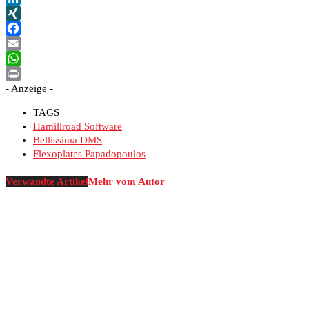
LinkedIn
XING
Facebook
Email
WhatsApp
- Anzeige -
Print
TAGS
Hamillroad Software
Bellissima DMS
Flexoplates Papadopoulos
Verwandte Artikel
Mehr vom Autor