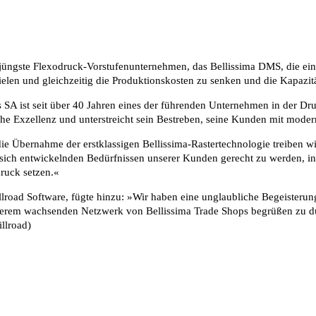
üngste Flexodruck-Vorstufenunternehmen, das Bellissima DMS, die einzi
ielen und gleichzeitig die Produktionskosten zu senken und die Kapazit
SA ist seit über 40 Jahren eines der führenden Unternehmen in der Druc
che Exzellenz und unterstreicht sein Bestreben, seine Kunden mit moder
h die Übernahme der erstklassigen Bellissima-Rastertechnologie treiben 
n sich entwickelnden Bedürfnissen unserer Kunden gerecht zu werden, i
druck setzen.«
oad Software, fügte hinzu: »Wir haben eine unglaubliche Begeisterun
unserem wachsenden Netzwerk von Bellissima Trade Shops begrüßen zu 
llroad)