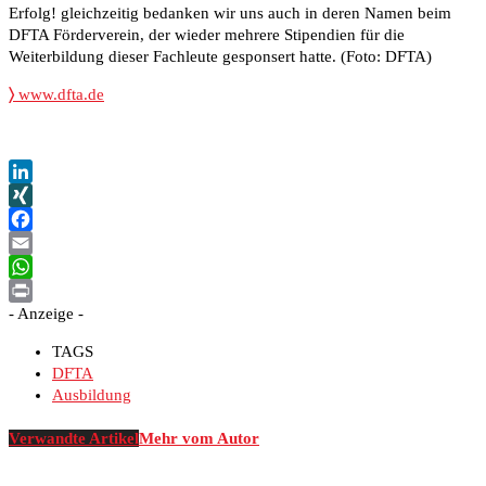
Erfolg! gleichzeitig bedanken wir uns auch in deren Namen beim
DFTA Förderverein, der wieder mehrere Stipendien für die
Weiterbildung dieser Fachleute gesponsert hatte. (Foto: DFTA)
〉
www.dfta.de
LinkedIn
XING
Facebook
Email
WhatsApp
- Anzeige -
Print
TAGS
DFTA
Ausbildung
Verwandte Artikel
Mehr vom Autor