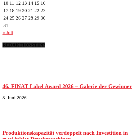
10
11
12
13
14
15
16
17
18
19
20
21
22
23
24
25
26
27
28
29
30
31
« Juli
REDAKTIONSTIPP
46. FINAT Label Award 2026 – Galerie der Gewinner
8. Juni 2026
Produktionskapazität verdoppelt nach Investition in
zwei inkjet-Druckmaschinen