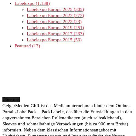
Labelexpo
1.138
Labelexpo Europe 2025
305
Labelexpo Europe 2023
273
Labelexpo Europe 2022
23
Labelexpo Europe 2019
251
Labelexpo Europe 2017
233
Labelexpo Europe 2015
53
Featured
13
Über uns
GeigerMedien GbR ist das Medienunternehmen hinter dem Online-
Portal »LabelPack – PackLabel«, das über die Entwicklungen in den
engverzahnten Bereichen Rollenetiketten (auch selbstklebend),
Sleeves und schmalbahnige Verpackungen (bis ca 900 mm Breite)
informiert. Neben dem klassischen Informationsangebot mit
Nachrichten, Firmenreportagen und Interviews findet der Nutzer