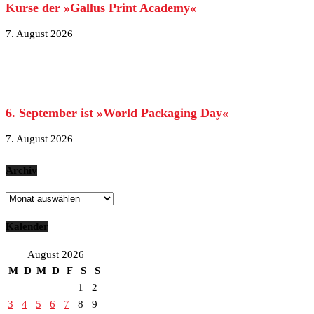
Kurse der »Gallus Print Academy«
7. August 2026
6. September ist »World Packaging Day«
7. August 2026
Archiv
Archiv
Kalender
August 2026
M
D
M
D
F
S
S
1
2
3
4
5
6
7
8
9