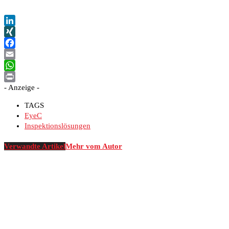
LinkedIn
XING
Facebook
Email
WhatsApp
- Anzeige -
Print
TAGS
EyeC
Inspektionslösungen
Verwandte Artikel
Mehr vom Autor