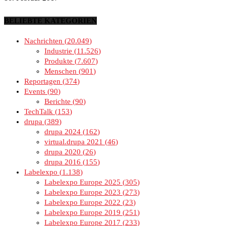
BELIEBTE KATEGORIEN
Nachrichten
20.049
Industrie
11.526
Produkte
7.607
Menschen
901
Reportagen
374
Events
90
Berichte
90
TechTalk
153
drupa
389
drupa 2024
162
virtual.drupa 2021
46
drupa 2020
26
drupa 2016
155
Labelexpo
1.138
Labelexpo Europe 2025
305
Labelexpo Europe 2023
273
Labelexpo Europe 2022
23
Labelexpo Europe 2019
251
Labelexpo Europe 2017
233