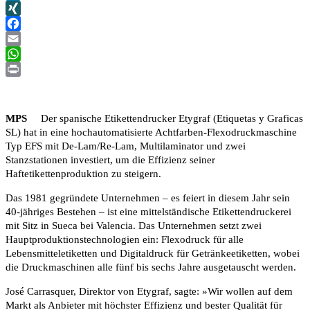
LinkedIn
XING
Facebook
Email
WhatsApp
Print
MPS
Der spanische Etikettendrucker Etygraf (Etiquetas y Graficas
SL) hat in eine hochautomatisierte Achtfarben-Flexodruckmaschine
Typ EFS mit De-Lam/Re-Lam, Multilaminator und zwei
Stanzstationen investiert, um die Effizienz seiner
Haftetikettenproduktion zu steigern.
Das 1981 gegründete Unternehmen – es feiert in diesem Jahr sein
40-jähriges Bestehen – ist eine mittelständische Etikettendruckerei
mit Sitz in Sueca bei Valencia. Das Unternehmen setzt zwei
Hauptproduktionstechnologien ein: Flexodruck für alle
Lebensmitteletiketten und Digitaldruck für Getränkeetiketten, wobei
die Druckmaschinen alle fünf bis sechs Jahre ausgetauscht werden.
José Carrasquer, Direktor von Etygraf, sagte: »Wir wollen auf dem
Markt als Anbieter mit höchster Effizienz und bester Qualität für