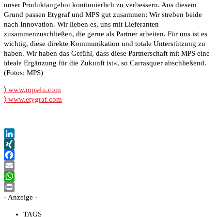
unser Produktangebot kontinuierlich zu verbessern. Aus diesem
Grund passen Etygraf und MPS gut zusammen: Wir streben beide
nach Innovation. Wir lieben es, uns mit Lieferanten
zusammenzuschließen, die gerne als Partner arbeiten. Für uns ist es
wichtig, diese direkte Kommunikation und totale Unterstützung zu
haben. Wir haben das Gefühl, dass diese Partnerschaft mit MPS eine
ideale Ergänzung für die Zukunft ist«, so Carrasquer abschließend.
(Fotos: MPS)
〉
www.mps4u.com
〉
www.etygraf.com
LinkedIn
XING
Facebook
Email
WhatsApp
- Anzeige -
Print
TAGS