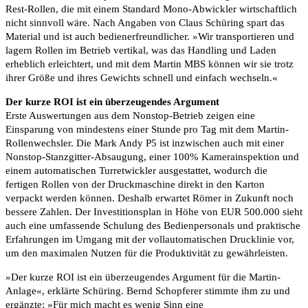
Rest-Rollen, die mit einem Standard Mono-Abwickler wirtschaftlich
nicht sinnvoll wäre. Nach Angaben von Claus Schüring spart das
Material und ist auch bedienerfreundlicher. »Wir transportieren und
lagern Rollen im Betrieb vertikal, was das Handling und Laden
erheblich erleichtert, und mit dem Martin MBS können wir sie trotz
ihrer Größe und ihres Gewichts schnell und einfach wechseln.«
Der kurze ROI ist ein überzeugendes Argument
Erste Auswertungen aus dem Nonstop-Betrieb zeigen eine
Einsparung von mindestens einer Stunde pro Tag mit dem Martin-
Rollenwechsler. Die Mark Andy P5 ist inzwischen auch mit einer
Nonstop-Stanzgitter-Absaugung, einer 100% Kamerainspektion und
einem automatischen Turretwickler ausgestattet, wodurch die
fertigen Rollen von der Druckmaschine direkt in den Karton
verpackt werden können. Deshalb erwartet Römer in Zukunft noch
bessere Zahlen. Der Investitionsplan in Höhe von EUR 500.000 sieht
auch eine umfassende Schulung des Bedienpersonals und praktische
Erfahrungen im Umgang mit der vollautomatischen Drucklinie vor,
um den maximalen Nutzen für die Produktivität zu gewährleisten.
»Der kurze ROI ist ein überzeugendes Argument für die Martin-
Anlage«, erklärte Schüring. Bernd Schopferer stimmte ihm zu und
ergänzte: »Für mich macht es wenig Sinn eine