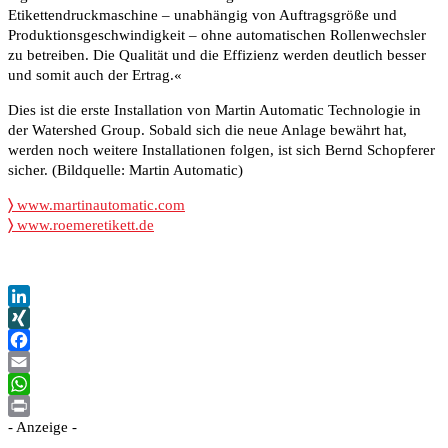
Etikettendruckmaschine – unabhängig von Auftragsgröße und
Produktionsgeschwindigkeit – ohne automatischen Rollenwechsler
zu betreiben. Die Qualität und die Effizienz werden deutlich besser
und somit auch der Ertrag.«
Dies ist die erste Installation von Martin Automatic Technologie in
der Watershed Group. Sobald sich die neue Anlage bewährt hat,
werden noch weitere Installationen folgen, ist sich Bernd Schopferer
sicher. (Bildquelle: Martin Automatic)
〉
www.martinautomatic.com
〉
www.roemeretikett.de
LinkedIn
XING
Facebook
Email
WhatsApp
- Anzeige -
Print