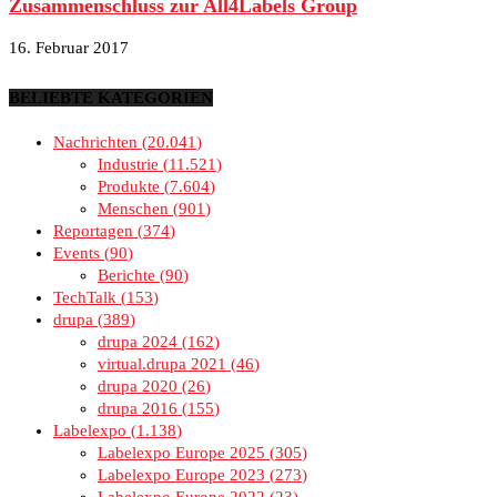
Zusammenschluss zur All4Labels Group
16. Februar 2017
BELIEBTE KATEGORIEN
Nachrichten
20.041
Industrie
11.521
Produkte
7.604
Menschen
901
Reportagen
374
Events
90
Berichte
90
TechTalk
153
drupa
389
drupa 2024
162
virtual.drupa 2021
46
drupa 2020
26
drupa 2016
155
Labelexpo
1.138
Labelexpo Europe 2025
305
Labelexpo Europe 2023
273
Labelexpo Europe 2022
23