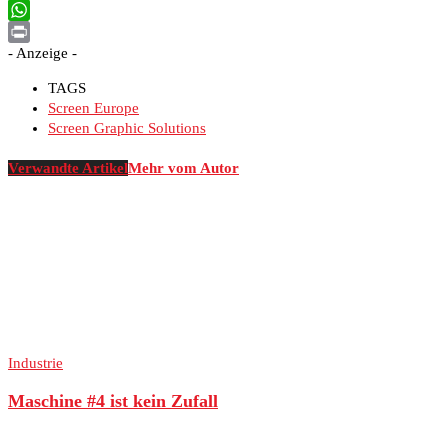
Email
WhatsApp
- Anzeige -
Print
TAGS
Screen Europe
Screen Graphic Solutions
Verwandte Artikel
Mehr vom Autor
Industrie
Maschine #4 ist kein Zufall