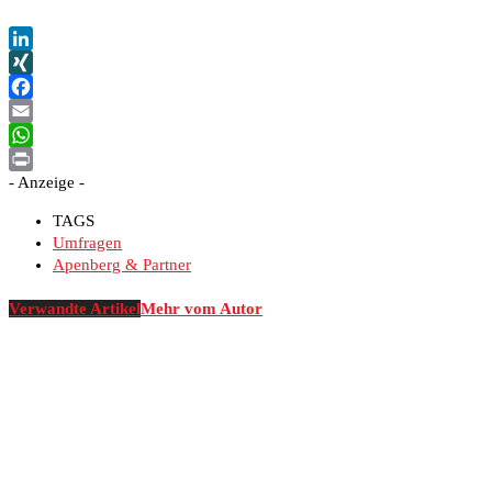
LinkedIn
XING
Facebook
Email
WhatsApp
- Anzeige -
Print
TAGS
Umfragen
Apenberg & Partner
Verwandte Artikel
Mehr vom Autor