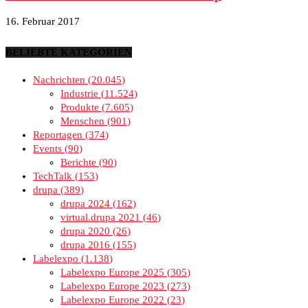
16. Februar 2017
BELIEBTE KATEGORIEN
Nachrichten
20.045
Industrie
11.524
Produkte
7.605
Menschen
901
Reportagen
374
Events
90
Berichte
90
TechTalk
153
drupa
389
drupa 2024
162
virtual.drupa 2021
46
drupa 2020
26
drupa 2016
155
Labelexpo
1.138
Labelexpo Europe 2025
305
Labelexpo Europe 2023
273
Labelexpo Europe 2022
23