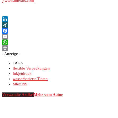
〉
www.mtexns.com
LinkedIn
XING
Facebook
Email
WhatsApp
- Anzeige -
Print
TAGS
flexible Verpackungen
Inkjetdruck
wasserbasierte Tinten
Mtex NS
Verwandte Artikel
Mehr vom Autor