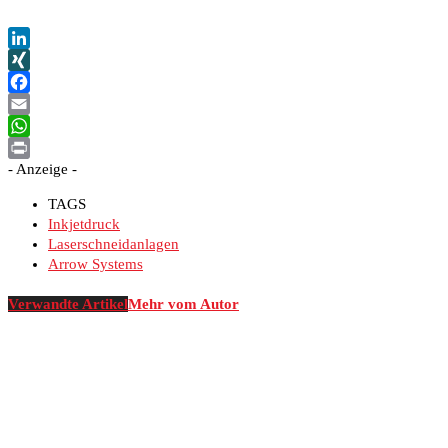
LinkedIn
XING
Facebook
Email
WhatsApp
- Anzeige -
Print
TAGS
Inkjetdruck
Laserschneidanlagen
Arrow Systems
Verwandte Artikel
Mehr vom Autor