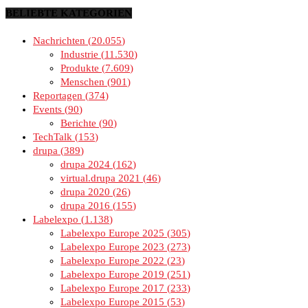
BELIEBTE KATEGORIEN
Nachrichten
20.055
Industrie
11.530
Produkte
7.609
Menschen
901
Reportagen
374
Events
90
Berichte
90
TechTalk
153
drupa
389
drupa 2024
162
virtual.drupa 2021
46
drupa 2020
26
drupa 2016
155
Labelexpo
1.138
Labelexpo Europe 2025
305
Labelexpo Europe 2023
273
Labelexpo Europe 2022
23
Labelexpo Europe 2019
251
Labelexpo Europe 2017
233
Labelexpo Europe 2015
53