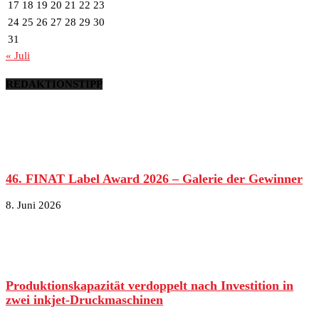
17
18
19
20
21
22
23
24
25
26
27
28
29
30
31
« Juli
REDAKTIONSTIPP
46. FINAT Label Award 2026 – Galerie der Gewinner
8. Juni 2026
Produktionskapazität verdoppelt nach Investition in
zwei inkjet-Druckmaschinen