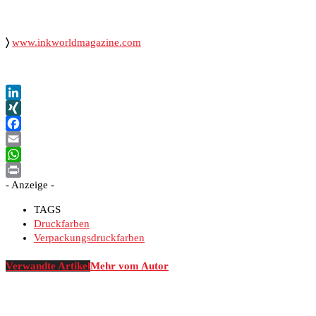
〉
www.inkworldmagazine.com
LinkedIn
XING
Facebook
Email
WhatsApp
- Anzeige -
Print
TAGS
Druckfarben
Verpackungsdruckfarben
Verwandte Artikel
Mehr vom Autor