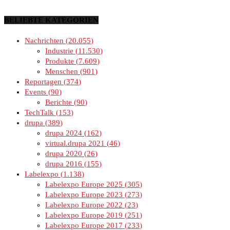
BELIEBTE KATEGORIEN
Nachrichten
20.055
Industrie
11.530
Produkte
7.609
Menschen
901
Reportagen
374
Events
90
Berichte
90
TechTalk
153
drupa
389
drupa 2024
162
virtual.drupa 2021
46
drupa 2020
26
drupa 2016
155
Labelexpo
1.138
Labelexpo Europe 2025
305
Labelexpo Europe 2023
273
Labelexpo Europe 2022
23
Labelexpo Europe 2019
251
Labelexpo Europe 2017
233