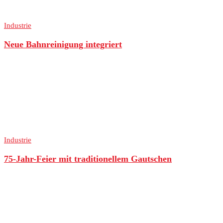
Industrie
Neue Bahnreinigung integriert
Industrie
75-Jahr-Feier mit traditionellem Gautschen