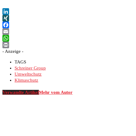
LinkedIn
XING
Facebook
Email
WhatsApp
- Anzeige -
Print
TAGS
Schreiner Group
Umweltschutz
Klimaschutz
Verwandte Artikel
Mehr vom Autor