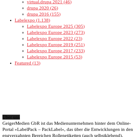
virtual.drupa 2021
46
drupa 2020
26
drupa 2016
155
Labelexpo
1.138
Labelexpo Europe 2025
305
Labelexpo Europe 2023
273
Labelexpo Europe 2022
23
Labelexpo Europe 2019
251
Labelexpo Europe 2017
233
Labelexpo Europe 2015
53
Featured
13
Über uns
GeigerMedien GbR ist das Medienunternehmen hinter dem Online-
Portal »LabelPack – PackLabel«, das über die Entwicklungen in den
engverzahnten Bereichen Rollenetiketten (auch selbstklebend),