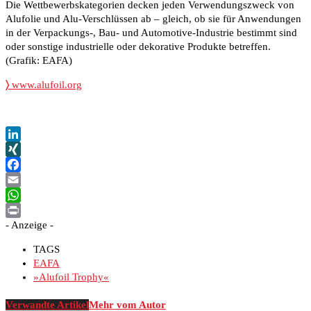
Die Wettbewerbskategorien decken jeden Verwendungszweck von
Alufolie und Alu-Verschlüssen ab – gleich, ob sie für Anwendungen
in der Verpackungs-, Bau- und Automotive-Industrie bestimmt sind
oder sonstige industrielle oder dekorative Produkte betreffen.
(Grafik: EAFA)
〉
www.alufoil.org
LinkedIn
XING
Facebook
Email
WhatsApp
- Anzeige -
Print
TAGS
EAFA
»Alufoil Trophy«
Verwandte Artikel
Mehr vom Autor