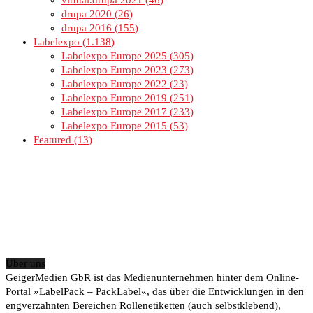
virtual.drupa 2021
46
drupa 2020
26
drupa 2016
155
Labelexpo
1.138
Labelexpo Europe 2025
305
Labelexpo Europe 2023
273
Labelexpo Europe 2022
23
Labelexpo Europe 2019
251
Labelexpo Europe 2017
233
Labelexpo Europe 2015
53
Featured
13
Über uns
GeigerMedien GbR ist das Medienunternehmen hinter dem Online-
Portal »LabelPack – PackLabel«, das über die Entwicklungen in den
engverzahnten Bereichen Rollenetiketten (auch selbstklebend),